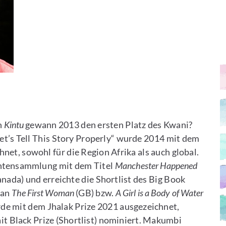
n
Kintu
gewann 2013 den ersten Platz des Kwani?
et’s Tell This Story Properly“ wurde 2014 mit dem
et, sowohl für die Region Afrika als auch global.
chtensammlung mit dem Titel
Manchester Happened
ada) und erreichte die Shortlist des Big Book
man
The First Woman
(GB) bzw.
A Girl is a Body of Water
de mit dem Jhalak Prize 2021 ausgezeichnet,
it Black Prize (Shortlist) nominiert. Makumbi