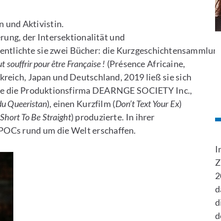
n und Aktivistin.
rung, der Intersektionalität und
ffentlichte sie zwei Bücher: die Kurzgeschichtensammlun
aut souffrir pour être Française !
(Présence Africaine,
kreich, Japan und Deutschland, 2019 ließ sie sich
 sie die Produktionsfirma DEARNGE SOCIETY Inc.,
du Queeristan
), einen Kurzfilm (
Don’t Text Your Ex
)
o Short To Be Straight
) produzierte. In ihrer
B
IPOCs rund um die Welt erschaffen.
I
Z
2
d
d
d