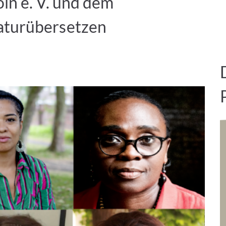
öln e. V. und dem
aturübersetzen