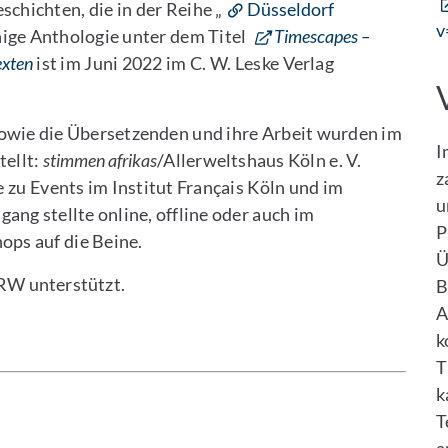
chichten, die in der Reihe „
Düsseldorf
v
hige Anthologie unter dem Titel
Timescapes –
exten
ist im Juni 2022 im C. W. Leske Verlag
sowie die Übersetzenden und ihre Arbeit wurden im
I
tellt:
stimmen afrikas
/Allerweltshaus Köln e. V.
z
e zu Events im Institut Français Köln und im
u
ng stellte online, offline oder auch im
P
ps auf die Beine.
Ü
RW unterstützt.
B
A
k
T
k
T