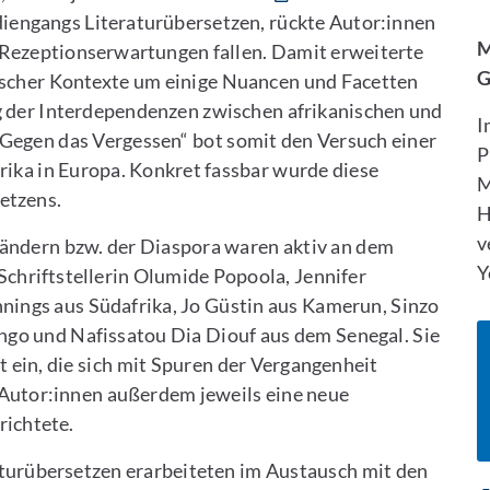
B
iengangs Literaturübersetzen, rückte Autor:innen
M
r Rezeptionserwartungen fallen. Damit erweiterte
G
scher Kontexte um einige Nuancen und Facetten
g der Interdependenzen zwischen afrikanischen und
I
– Gegen das Vergessen“ bot somit den Versuch einer
P
rika in Europa. Konkret fassbar wurde diese
M
etzens.
H
v
Ländern bzw. der Diaspora waren aktiv an dem
Y
 Schriftstellerin Olumide Popoola, Jennifer
ngs aus Südafrika, Jo Güstin aus Kamerun, Sinzo
go und Nafissatou Dia Diouf aus dem Senegal. Sie
t ein, die sich mit Spuren der Vergangenheit
e Autor:innen außerdem jeweils eine neue
richtete.
turübersetzen erarbeiteten im Austausch mit den