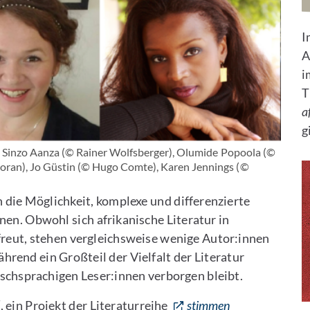
I
A
i
T
a
g
: Sinzo Aanza (© Rainer Wolfsberger), Olumide Popoola (©
ran), Jo Güstin (© Hugo Comte), Karen Jennings (©
 die Möglichkeit, komplexe und differenzierte
nen. Obwohl sich afrikanische Literatur in
reut, stehen vergleichsweise wenige Autor:innen
rend ein Großteil der Vielfalt der Literatur
schsprachigen Leser:innen verborgen bleibt.
, ein Projekt der Literaturreihe
stimmen