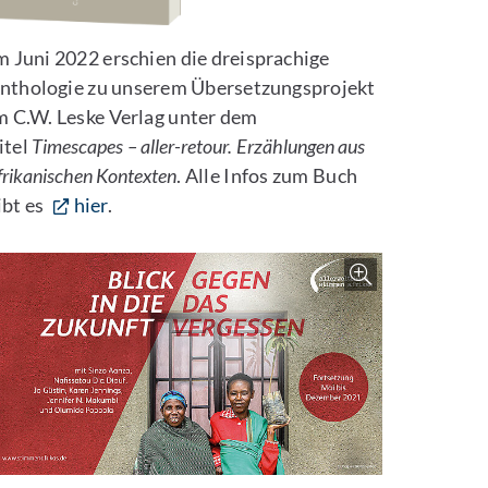
m Juni 2022 erschien die dreisprachige
nthologie zu unserem Übersetzungsprojekt
m C.W. Leske Verlag unter dem
itel
Timescapes – aller-retour. Erzählungen aus
frikanischen Kontexten
. Alle Infos zum Buch
ibt es
hier
.