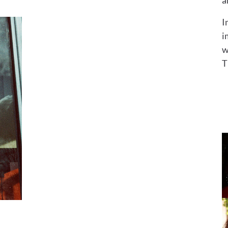
a
I
i
w
T