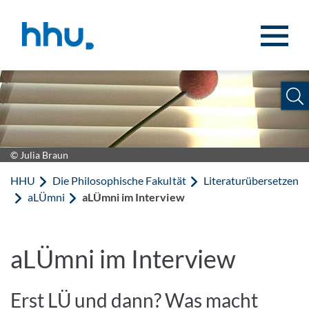
Zum Inhalt springen
Zur Suche springen
© Julia Braun
HHU
Die Philosophische Fakultät
Literaturübersetzen
aLÜmni
aLÜmni im Interview
aLÜmni im Interview
Erst LÜ und dann? Was macht